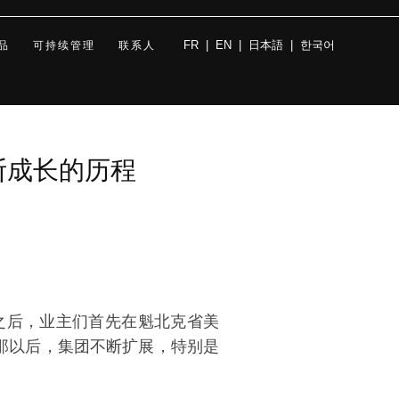
FR
|
EN
|
日本語
|
한국어
品
可持续管理
联系人
断成长的历程
。之后，业主们首先在魁北克省美
。从那以后，集团不断扩展，特别是