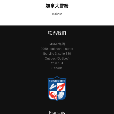
加拿大雪蟹
查看产品
联系我们
MDMP集团
2960 boulevard Laurier
Iberville 3, suite 380
Québec (Québec)
G1V 4S1
Canada
Français